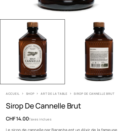
ACCUEIL
SHOP
ART DE LA TABLE
SIROP DE CANNELLE BRUT
Sirop De Cannelle Brut
CHF
14.00
Taxes inclues
Le sirop de cannelle par Bacanha est un élixir de la fameuse