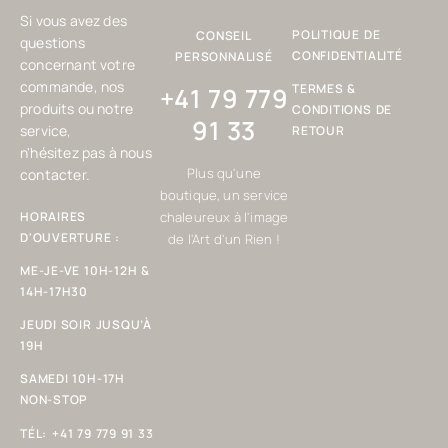
Si vous avez des
POLITIQUE DE
CONSEIL
questions
CONFIDENTIALITÉ
PERSONNALISÉ
concernant votre
commande, nos
TERMES &
+41 79 779
produits ou notre
CONDITIONS DE
91 33
service,
RETOUR
n'hésitez pas à nous
Plus qu'une
contacter.
boutique, un service
HORAIRES
chaleureux à l'image
D'OUVERTURE :
de l'Art d'un Rien !
ME-JE-VE 10H-12H &
14H-17H30
JEUDI SOIR JUSQU’À
19H
SAMEDI 10H-17H
NON-STOP
TÉL:
+41 79 779 91 33