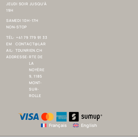
JEUDI SOIR JUSQU’À
19H
SAMEDI 10H-17H
NON-STOP
TÉL:
+41 79 779 91 33
EM
CONTACT@LAR
AIL:
TDUNRIEN.CH
ADDRESSE:
RTE DE
LA
NOYÈRE
9, 1185
MONT-
SUR-
ROLLE
Français
English