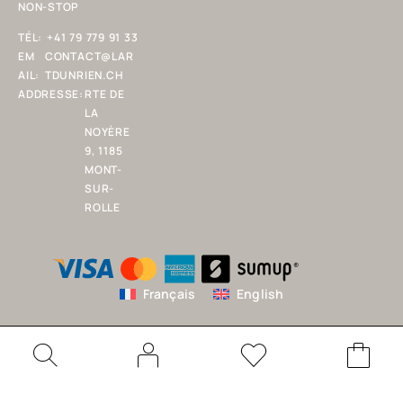
NON-STOP
TÉL:
+41 79 779 91 33
EM
CONTACT@LAR
AIL:
TDUNRIEN.CH
ADDRESSE:
RTE DE
LA
NOYÈRE
9, 1185
MONT-
SUR-
ROLLE
Français
English
© Copyright 2025 L'ART D'UN RIEN SARL. Tous droits réservés.