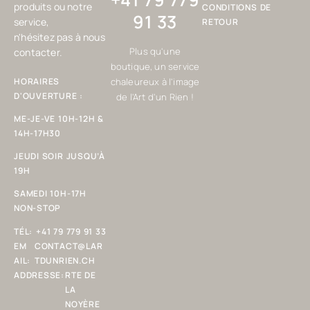
produits ou notre
CONDITIONS DE
91 33
service,
RETOUR
n'hésitez pas à nous
Plus qu'une
contacter.
boutique, un service
HORAIRES
chaleureux à l'image
D'OUVERTURE :
de l'Art d'un Rien !
ME-JE-VE 10H-12H &
14H-17H30
JEUDI SOIR JUSQU’À
19H
SAMEDI 10H-17H
NON-STOP
TÉL:
+41 79 779 91 33
EM
CONTACT@LAR
AIL:
TDUNRIEN.CH
ADDRESSE:
RTE DE
LA
NOYÈRE