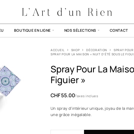
EU
BOUTIQUE EN LIGNE
NOS SÉLECTIONS
CONTACT
ACCUEIL
SHOP
DÉCORATION
SPRAY POUR
SPRAY POUR LA MAISON « NUIT D’ÉTÉ SOUS LE FIGUI
Spray Pour La Maiso
Figuier »
CHF
55.00
Taxes inclues
Un spray d’intérieur unique, joyau de la ma
une grâce inégalable.