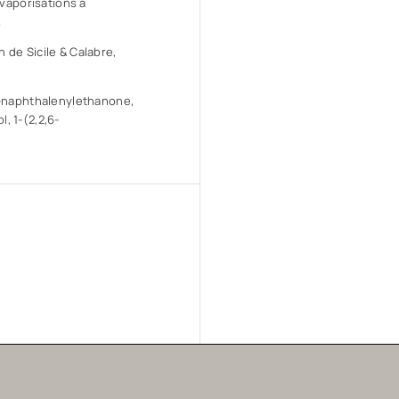
 vaporisations à
.
 de Sicile & Calabre,
2-naphthalenylethanone,
l, 1-(2,2,6-