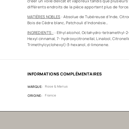
créer un voile délicat et vaporeux tandis que plusieurs
différents endroits de la pièce apportent plus de force
MATIÈRES NOBLES
: Absolue de Tubéreuse d’Inde, Citron
Bois de Cèdre blanc, Patchouli d’Indonésie…
INGREDIENTS :
: Ethyl alcohol, Octahydro-tetramethyl-
Hexyl cinnamal, 7- hydroxycitronellal, Linalool, Citronello
Trimethylcyclohexyl)-3-hexanol, d-limonene.
INFORMATIONS COMPLÉMENTAIRES
Rose & Marius
MARQUE
France
ORIGINE