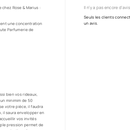
Il n’y a pas encore d’avis
e chez Rose & Marius :
Seuls les clients connect
un avis.
tient une concentration
aute Parfumerie de
si bien vos rideaux,
 un minimim de 50
e votre pièce, il faudra
n, il saura envelopper en
cueillir vos invités
mple pression permet de