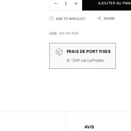
AJOUTER AU PAN
SHARE
ADD TO WISHLIST
UGS :
RM-SP-NDF
FRAIS DE PORT FIXES
9.- CHF via La Poste.
AVIS