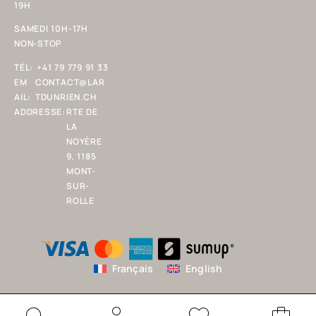
19H
SAMEDI 10H-17H
NON-STOP
TÉL:
+41 79 779 91 33
EM
CONTACT@LAR
AIL:
TDUNRIEN.CH
ADDRESSE:
RTE DE
LA
NOYÈRE
9, 1185
MONT-
SUR-
ROLLE
Français
English
© Copyright 2025 L'ART D'UN RIEN SARL. Tous droits réservés.