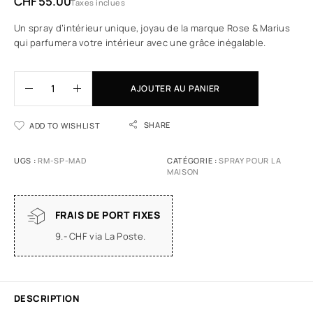
CHF
55.00
Taxes inclues
Un spray d’intérieur unique, joyau de la marque Rose & Marius
qui parfumera votre intérieur avec une grâce inégalable.
AJOUTER AU PANIER
SHARE
ADD TO WISHLIST
UGS :
RM-SP-MAD
CATÉGORIE :
SPRAY POUR LA
MAISON
FRAIS DE PORT FIXES
9.- CHF via La Poste.
DESCRIPTION