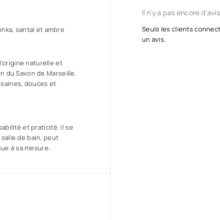
Il n’y a pas encore d’avis
Seuls les clients connect
nka, santal et ambre
un avis.
origine naturelle et
ion du Savon de Marseille.
 saines, douces et
bilité et praticité. Il se
 salle de bain, peut
çue à sa mesure.