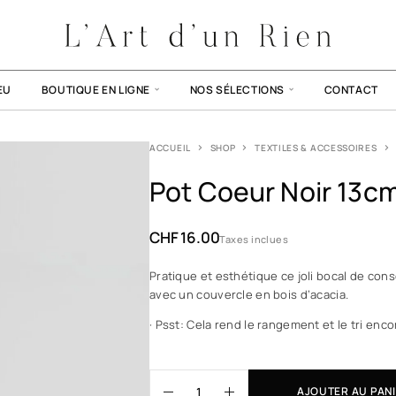
EU
BOUTIQUE EN LIGNE
NOS SÉLECTIONS
CONTACT
ACCUEIL
SHOP
TEXTILES & ACCESSOIRES
Pot Coeur Noir 13c
CHF
16.00
Taxes inclues
Pratique et esthétique ce joli bocal de cons
avec un couvercle en bois d’acacia.
· Psst: Cela rend le rangement et le tri en
AJOUTER AU PAN