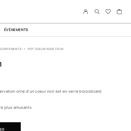
ÉVÉNEMENTS
CONTENANTS
POT COEUR NOIR 13CM
m
ervation orné d’un coeur noir est en verre borosilicaté
core plus amusants
IER