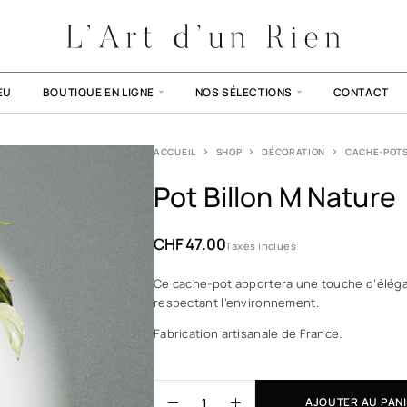
EU
BOUTIQUE EN LIGNE
NOS SÉLECTIONS
CONTACT
ACCUEIL
SHOP
DÉCORATION
CACHE-POT
Pot Billon M Nature
CHF
47.00
Taxes inclues
Ce cache-pot apportera une touche d’éléga
respectant l’environnement.
Fabrication artisanale de France.
AJOUTER AU PAN