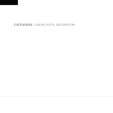
CATÉGORIES :
CACHE-POTS
,
DÉCORATION