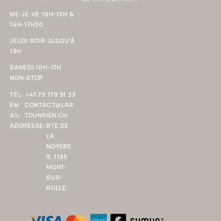
ME-JE-VE 10H-12H &
14H-17H30
JEUDI SOIR JUSQU’À
19H
SAMEDI 10H-17H
NON-STOP
TÉL:
+41 79 779 91 33
EM
CONTACT@LAR
AIL:
TDUNRIEN.CH
ADDRESSE:
RTE DE
LA
NOYÈRE
9, 1185
MONT-
SUR-
ROLLE