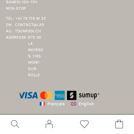
SAMEDI 10H-17H
NON-STOP
TÉL:
+41 79 779 91 33
EM
CONTACT@LAR
AIL:
TDUNRIEN.CH
ADDRESSE:
RTE DE
LA
NOYÈRE
9, 1185
MONT-
SUR-
ROLLE
Français
English
© Copyright 2025 L'ART D'UN RIEN SARL. Tous droits réservés.