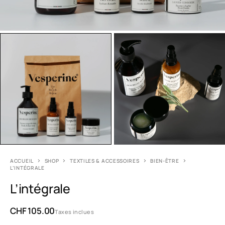
ACCUEIL
SHOP
TEXTILES & ACCESSOIRES
BIEN-ÊTRE
L’INTÉGRALE
L’intégrale
CHF
105.00
Taxes inclues