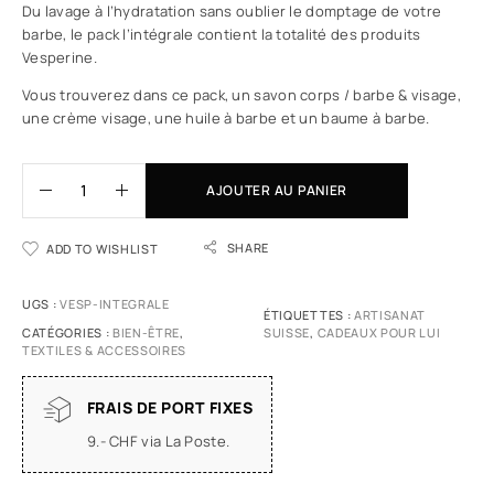
Du lavage à l’hydratation sans oublier le domptage de votre
barbe, le pack l’intégrale contient la totalité des produits
Vesperine.
Vous trouverez dans ce pack, un savon corps / barbe & visage,
une crème visage, une huile à barbe et un baume à barbe.
AJOUTER AU PANIER
SHARE
ADD TO WISHLIST
UGS :
VESP-INTEGRALE
ÉTIQUETTES :
ARTISANAT
CATÉGORIES :
BIEN-ÊTRE
,
SUISSE
,
CADEAUX POUR LUI
TEXTILES & ACCESSOIRES
FRAIS DE PORT FIXES
9.- CHF via La Poste.