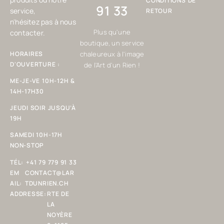
CONDITIONS DE
91 33
service,
RETOUR
n'hésitez pas à nous
Plus qu'une
contacter.
boutique, un service
HORAIRES
chaleureux à l'image
D'OUVERTURE :
de l'Art d'un Rien !
ME-JE-VE 10H-12H &
14H-17H30
JEUDI SOIR JUSQU’À
19H
SAMEDI 10H-17H
NON-STOP
TÉL:
+41 79 779 91 33
EM
CONTACT@LAR
AIL:
TDUNRIEN.CH
ADDRESSE:
RTE DE
LA
NOYÈRE