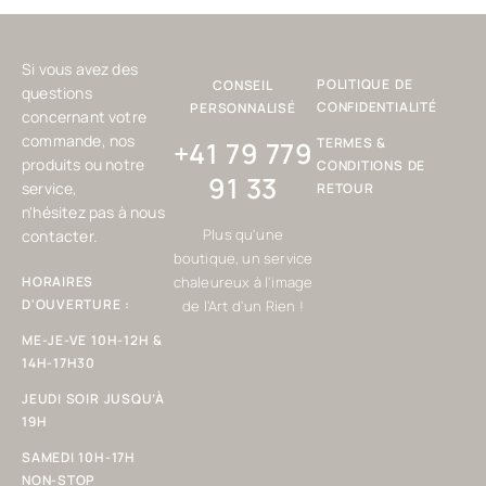
Si vous avez des
POLITIQUE DE
CONSEIL
questions
CONFIDENTIALITÉ
PERSONNALISÉ
concernant votre
commande, nos
TERMES &
+41 79 779
produits ou notre
CONDITIONS DE
91 33
service,
RETOUR
n'hésitez pas à nous
Plus qu'une
contacter.
boutique, un service
HORAIRES
chaleureux à l'image
D'OUVERTURE :
de l'Art d'un Rien !
ME-JE-VE 10H-12H &
14H-17H30
JEUDI SOIR JUSQU’À
19H
SAMEDI 10H-17H
NON-STOP