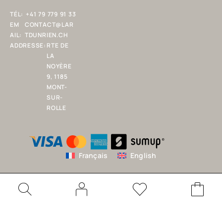
TÉL:
+41 79 779 91 33
EM
CONTACT@LAR
AIL:
TDUNRIEN.CH
ADDRESSE:
RTE DE
LA
NOYÈRE
9, 1185
MONT-
SUR-
ROLLE
Français
English
© Copyright 2025 L'ART D'UN RIEN SARL. Tous droits réservés.