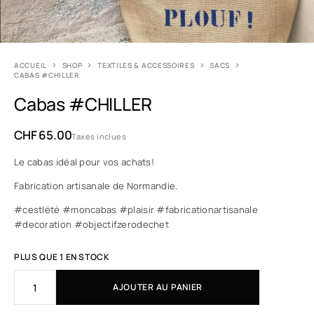
ACCUEIL
SHOP
TEXTILES & ACCESSOIRES
SACS
CABAS #CHILLER
Cabas #CHILLER
CHF
65.00
Taxes inclues
Le cabas idéal pour vos achats!
Fabrication artisanale de Normandie.
#cestlété #moncabas #plaisir #fabricationartisanale
#decoration #objectifzerodechet
PLUS QUE 1 EN STOCK
AJOUTER AU PANIER