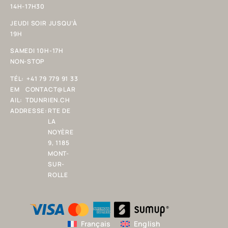
14H-17H30
JEUDI SOIR JUSQU’À
19H
SAMEDI 10H-17H
NON-STOP
TÉL:
+41 79 779 91 33
EM
CONTACT@LAR
AIL:
TDUNRIEN.CH
ADDRESSE:
RTE DE
LA
NOYÈRE
9, 1185
MONT-
SUR-
ROLLE
Français
English